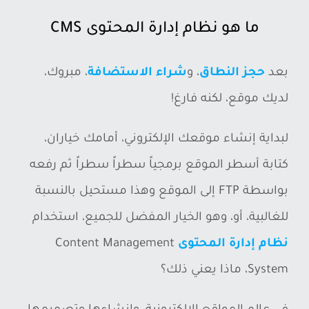
ص
ما هو نظام إدارة المحتوى CMS
و
ر
بعد
حجز النطاق
، و
شراء الاستضافة
، مبروك،
ة
لديك موقع، لكنه فارغ!
أ
لبداية إنشاء موقعك الإلكتروني، أمامك خياران،
ك
كتابة أسطر الموقع برمجياً سطراً سطراً ثم رفعه
ب
بواسطة FTP إلى الموقع وهذا مستحيل بالنسبة
ر
للغالبية، أو، وهو الخيار المفضل للجميع، استخدام
نظام إدارة المحتوى
Content Management
System، ماذا يعني ذلك؟