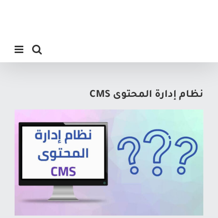
نظام إدارة المحتوى CMS
م
ش
ا
ه
د
ة