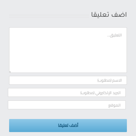
اضف تعليقا
ت
ع
ل
ي
ق