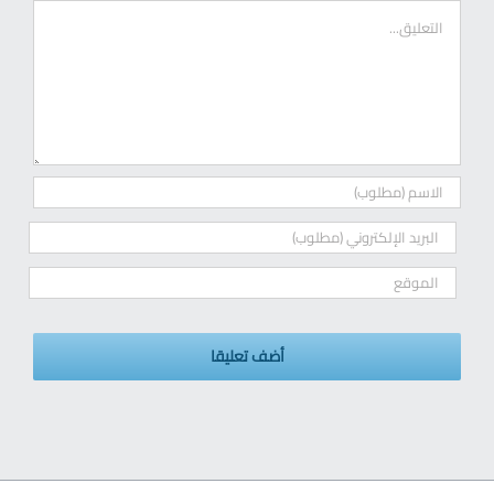
ت
ع
ل
ي
ق