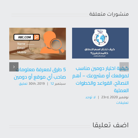
منشورات متعلقة
كيفية اختيار دومين مناسب
5 طرق لمعرفة معلومات
تع
لموقعك أو مشروعك – أهم
صاحب أي موقع أو دومين
با
النصائح، القواعد والخطوات
ال
سبتمبر 30th, 2019
12 تعليق
|
العملية
يوليو 9
نوفمبر 23rd, 2020
|
لا توجد
تعليقات
اضف تعليقا