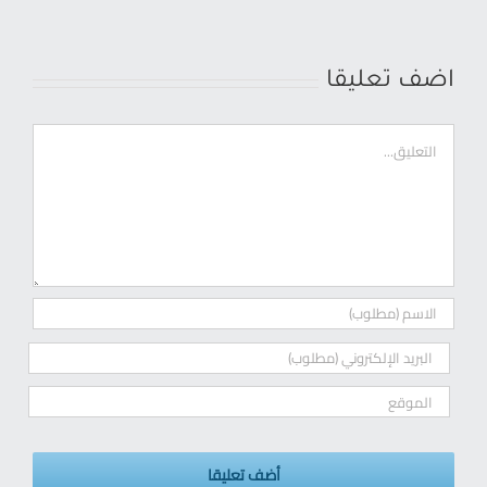
اضف تعليقا
ت
ع
ل
ي
ق