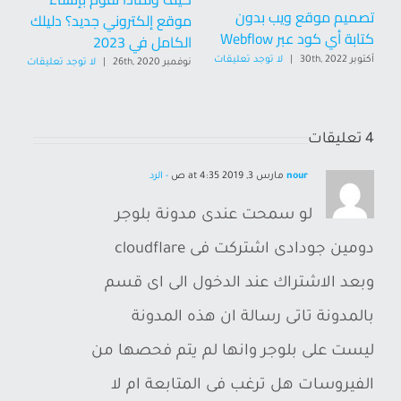
تصميم موقع ويب بدون
موقع إلكتروني جديد؟ دليلك
(ا
كتابة أي كود عبر Webflow
الكامل في 2023
مت
أكتوبر 30th, 2022
|
لا توجد تعليقات
نوفمبر 26th, 2020
|
لا توجد تعليقات
نوفمب
4 تعليقات
nour
مارس 3, 2019 at 4:35 ص
- الرد
لو سمحت عندى مدونة بلوجر
دومين جودادى اشتركت فى cloudflare
وبعد الاشتراك عند الدخول الى اى قسم
بالمدونة تاتى رسالة ان هذه المدونة
ليست على بلوجر وانها لم يتم فحصها من
الفيروسات هل ترغب فى المتابعة ام لا